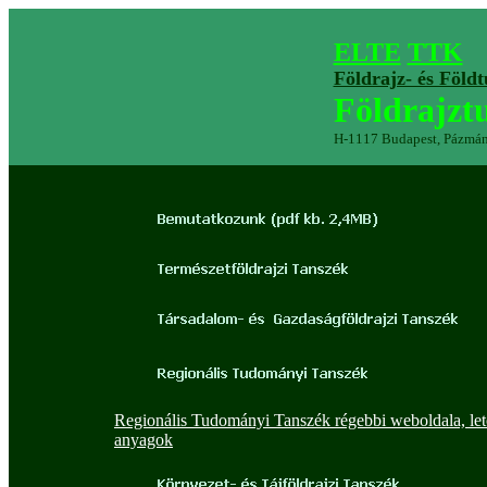
ELTE
TTK
Földrajz- és Föld
Földrajzt
H-1117 Budapest, Pázmány
Regionális Tudományi Tanszék régebbi weboldala, let
anyagok